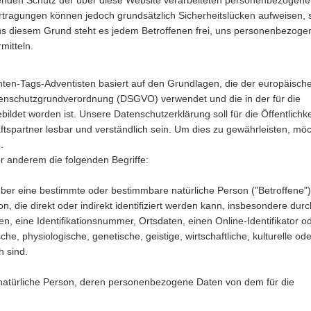
nden Schutz der über diese Website verarbeiteten personenbezogen
rtragungen können jedoch grundsätzlich Sicherheitslücken aufweisen, 
 Aus diesem Grund steht es jedem Betroffenen frei, uns personenbezoge
mitteln.
nten-Tags-Adventisten basiert auf den Grundlagen, die der europäisch
enschutzgrundverordnung (DSGVO) verwendet und die in der für die
det worden ist. Unsere Datenschutzerklärung soll für die Öffentlichke
spartner lesbar und verständlich sein. Um dies zu gewährleisten, mö
.
r anderem die folgenden Begriffe:
ber eine bestimmte oder bestimmbare natürliche Person ("Betroffene")
son, die direkt oder indirekt identifiziert werden kann, insbesondere durc
, eine Identifikationsnummer, Ortsdaten, einen Online-Identifikator o
he, physiologische, genetische, geistige, wirtschaftliche, kulturelle ode
h sind.
bare natürliche Person, deren personenbezogene Daten von dem für die