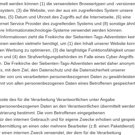
mmelt werden können (1) die verwendeten Browsertypen und -versionen
ystem, (3) die Website, von der aus ein zugreifendes System unsere
tes, (5) Datum und Uhrzeit des Zugriffs auf die Internetseite, (6) eine
nternet Service Provider des zugreifenden Systems und (8) sonstige ähnl
nsere Informationstechnologie-Systeme verwendet werden können.
nformationen zieht die Freikirche der Siebenten-Tags-Adventisten kei
onen werden vielmehr benötigt, um (1) den Inhalt unserer Website korr
ren Werbung zu optimieren, (3) die langfristige Funktionsfähigkeit unse
n und (4) den Strafverfolgungsbehörden im Falle eines Cyber-Angriffs 
n. Die Freikirche der Siebenten-Tags-Adventisten wertet daher anonym
s, mit dem Ziel, den Datenschutz und die Datensicherheit unserer
 der von uns verarbeiteten personenbezogenen Daten zu gewährleisten
nt von allen personenbezogenen Daten eines Betroffenen gespeichert
bsite des für die Verarbeitung Verantwortlichen unter Angabe
 personenbezogenen Daten an den Verantwortlichen übermittelt werde
istrierung bestimmt. Die vom Betroffenen eingegebenen
ür den internen Gebrauch und für eigene Zwecke erhoben und gespeic
Übermittlung an einen oder mehrere Bearbeiter (z.B. einen Paketdienst)
einen internen Zweck verwendet, der dem für die Verarbeitung