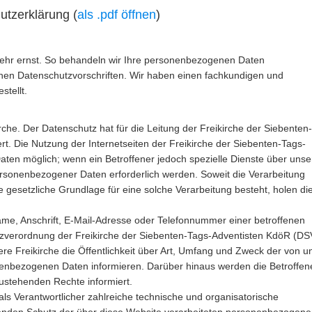
utzerklärung (
als .pdf öffnen
)
sehr ernst. So behandeln wir Ihre personenbezogenen Daten
ichen Datenschutzvorschriften. Wir haben einen fachkundigen und
tellt.
rche. Der Datenschutz hat für die Leitung der Freikirche der Siebenten-
t. Die Nutzung der Internetseiten der Freikirche der Siebenten-Tags-
ten möglich; wenn ein Betroffener jedoch spezielle Dienste über unse
rsonenbezogener Daten erforderlich werden. Soweit die Verarbeitung
 gesetzliche Grundlage für eine solche Verarbeitung besteht, holen di
e, Anschrift, E-Mail-Adresse oder Telefonnummer einer betroffenen
utzverordnung der Freikirche der Siebenten-Tags-Adventisten KdöR (DS
re Freikirche die Öffentlichkeit über Art, Umfang und Zweck der von u
enbezogenen Daten informieren. Darüber hinaus werden die Betroffen
ustehenden Rechte informiert.
als Verantwortlicher zahlreiche technische und organisatorische