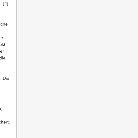
, (2)
iche
ne
ekt
rer
die
. Die
.
n,
hert.