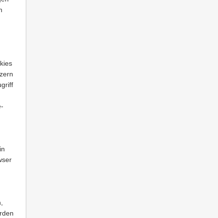
n
kies
tzern
griff
e-
in
wser
,
erden