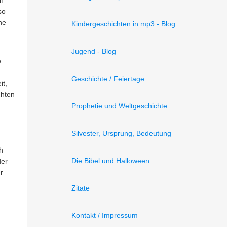
en
so
ne
Kindergeschichten in mp3 - Blog
Jugend - Blog
e
Geschichte / Feiertage
it,
chten
Prophetie und Weltgeschichte
Silvester, Ursprung, Bedeutung
.
h
Die Bibel und Halloween
der
r
Zitate
Kontakt / Impressum