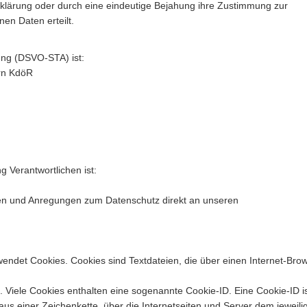
Erklärung oder durch eine eindeutige Bejahung ihre Zustimmung zur
en Daten erteilt.
ung (DSVO-STA) ist:
ern KdöR
g Verantwortlichen ist:
agen und Anregungen zum Datenschutz direkt an unseren
wendet Cookies. Cookies sind Textdateien, die über einen Internet-Bro
 Viele Cookies enthalten eine sogenannte Cookie-ID. Eine Cookie-ID i
us einer Zeichenkette, über die Internetseiten und Server dem jeweili