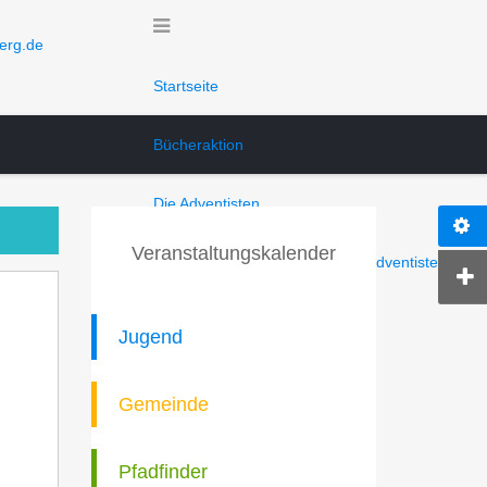
erg.de
Startseite
Bücheraktion
Die Adventisten
Veranstaltungskalender
Freikirche der Siebenten-Tags-Adventisten
Woher kommen sie?
Jugend
Was glauben sie?
Gemeinde
Wie leben sie?
Pfadfinder