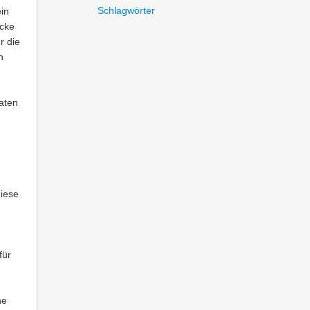
Schlagwörter
ein
ecke
r die
n
Daten
diese
für
he