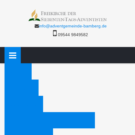
info@adventgemeinde-bamberg.de
09544 9849582
Startseite
Bücheraktion
Die Adventisten
Freikirche der Siebenten-Tags-Adventisten