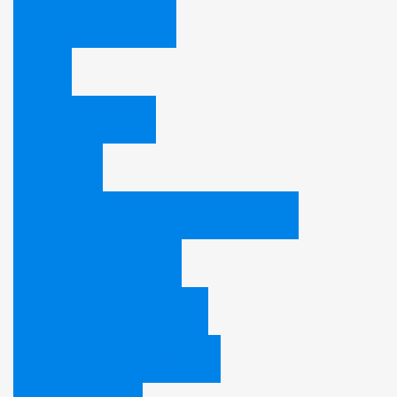
Die Bibel und Halloween
Zitate
Kontakt / Impressum
Impressum
Kontakt / Adresse - Adventgemeinde Bamberg
Pastor - Bernhard Schüle
Gemeindeleiter - David Heibel
Gemeindeleiter - Paul Hoffmann