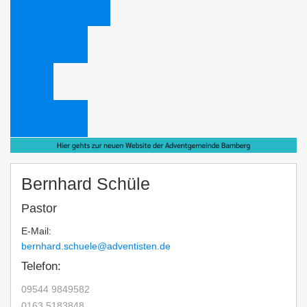
Web Administrator
Bücheraktion
Links
Schlagwörter
Bernhard Schüle
Pastor
E-Mail:
bernhard.schuele@adventisten.de
Telefon:
09544 9849582
0163 5183848