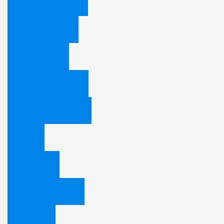
Woher kommen sie?
Was glauben sie?
Wie leben sie?
Wofür treten sie ein?
Die 10 Gebote Gottes
Fakten
Unser Logo
28 Glaubenspunkte
Mediathek