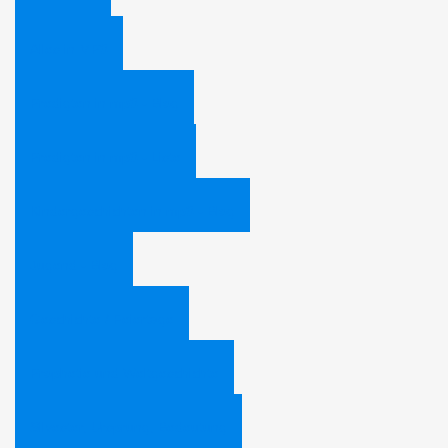
Alles in MP3
Predigten in mp3 - Blog
Predigten in mp3 - Liste
Kindergeschichten in mp3 - Blog
Jugend - Blog
Geschichte / Feiertage
Prophetie und Weltgeschichte
Silvester, Ursprung, Bedeutung