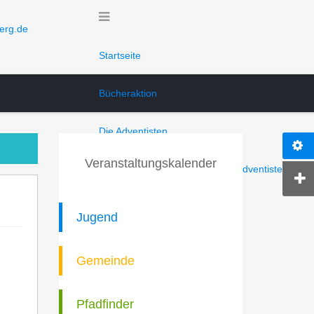
erg.de
Startseite
Bücheraktion
Die Adventisten
Veranstaltungskalender
Freikirche der Siebenten-Tags-Adventisten
Woher kommen sie?
Jugend
Was glauben sie?
Gemeinde
Wie leben sie?
Pfadfinder