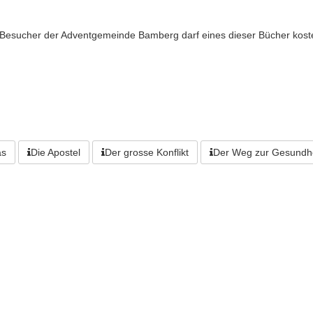
r Besucher der Adventgemeinde Bamberg darf eines dieser Bücher kost
as
Die Apostel
Der grosse Konflikt
Der Weg zur Gesundhe