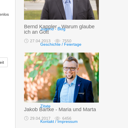
Kindergeschichten in mp3 - Blog
enlos
Bernd Kappler - Warum glaube
Jugend - Blog
ich an Gott
27.04.2013
7550
Geschichte / Feiertage
Prophetie und Weltgeschichte
it
Silvester, Ursprung, Bedeutung
Die Bibel und Halloween
Zitate
Jakob Bartke - Maria und Marta
29.04.2017
6456
Kontakt / Impressum