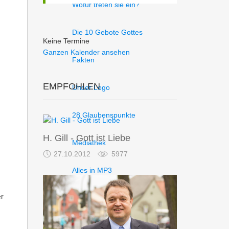
Wofür treten sie ein?
Die 10 Gebote Gottes
Keine Termine
Ganzen Kalender ansehen
Fakten
EMPFOHLEN
Unser Logo
28 Glaubenspunkte
H. Gill - Gott ist Liebe
Mediathek
27.10.2012
5977
Alles in MP3
er
Predigten in mp3 - Blog
Predigten in mp3 - Liste