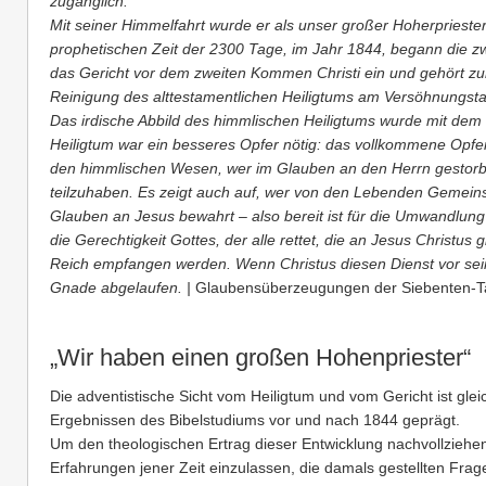
zugänglich.
Mit seiner Himmelfahrt wurde er als unser großer Hoherprieste
prophetischen Zeit der 2300 Tage, im Jahr 1844, begann die zw
das Gericht vor dem zweiten Kommen Christi ein und gehört zur
Reinigung des alttestamentlichen Heiligtums am Versöhnungsta
Das irdische Abbild des himmlischen Heiligtums wurde mit dem B
Heiligtum war ein besseres Opfer nötig: das vollkommene Opfer 
den himmlischen Wesen, wer im Glauben an den Herrn gestorben
teilzuhaben. Es zeigt auch auf, wer von den Lebenden Gemeinsc
Glauben an Jesus bewahrt – also bereit ist für die Umwandlung
die Gerechtigkeit Gottes, der alle rettet, die an Jesus Christus g
Reich empfangen werden. Wenn Christus diesen Dienst vor seine
Gnade abgelaufen. |
Glaubensüberzeugungen der Siebenten-Ta
„Wir haben einen großen Hohenpriester“
Die adventistische Sicht vom Heiligtum und vom Gericht ist gl
Ergebnissen des Bibelstudiums vor und nach 1844 geprägt.
Um den theologischen Ertrag dieser Entwicklung nachvollziehen 
Erfahrungen jener Zeit einzulassen, die damals gestellten Fr