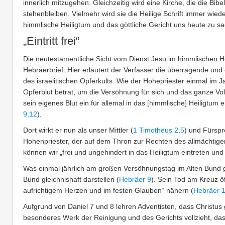
innerlich mitzugehen. Gleichzeitig wird eine Kirche, die die Bib
stehenbleiben. Vielmehr wird sie die Heilige Schrift immer wi
himmlische Heiligtum und das göttliche Gericht uns heute zu s
„Eintritt frei“
Die neutestamentliche Sicht vom Dienst Jesu im himmlischen Hei
Hebräerbrief. Hier erläutert der Verfasser die überragende un
des israelitischen Opferkults. Wie der Hohepriester einmal im Ja
Opferblut betrat, um die Versöhnung für sich und das ganze Vol
sein eigenes Blut ein für allemal in das [himmlische] Heiligtu
9,12
).
Dort wirkt er nun als unser Mittler (
1 Timotheus 2,5
) und Fürspr
Hohenpriester, der auf dem Thron zur Rechten des allmächtigen 
können wir „frei und ungehindert in das Heiligtum eintreten un
Was einmal jährlich am großen Versöhnungstag im Alten Bund g
Bund gleichnishaft darstellen (
Hebräer 9
). Sein Tod am Kreuz öf
aufrichtigem Herzen und im festen Glauben“ nähern (
Hebräer 1
Aufgrund von Daniel 7 und 8 lehren Adventisten, dass Christu
besonderes Werk der Reinigung und des Gerichts vollzieht, da