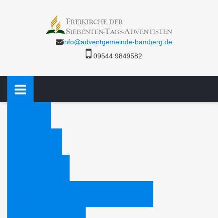
info@adventgemeinde-bamberg.de
09544 9849582
Startseite
Bücheraktion
Die Adventisten
Freikirche der Siebenten-Tags-Adventisten