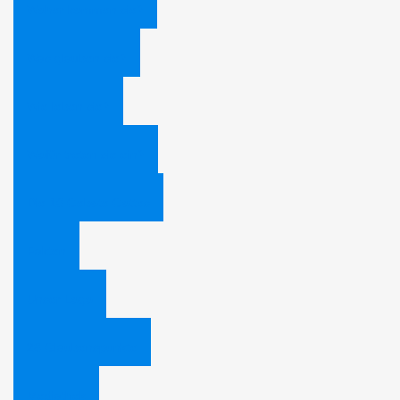
Woher kommen sie?
Was glauben sie?
Wie leben sie?
Wofür treten sie ein?
Die 10 Gebote Gottes
Fakten
Unser Logo
28 Glaubenspunkte
Mediathek