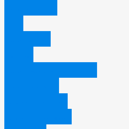
Die Bibel und Halloween
Zitate
Kontakt / Impressum
Impressum
Kontakt / Adresse - Adventgemeinde Bamberg
Pastor - Bernhard Schüle
Gemeindeleiter - David Heibel
Gemeindeleiter - Paul Hoffmann