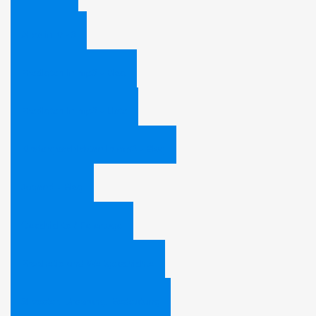
Alles in MP3
Predigten in mp3 - Blog
Predigten in mp3 - Liste
Kindergeschichten in mp3 - Blog
Jugend - Blog
Geschichte / Feiertage
Prophetie und Weltgeschichte
Silvester, Ursprung, Bedeutung