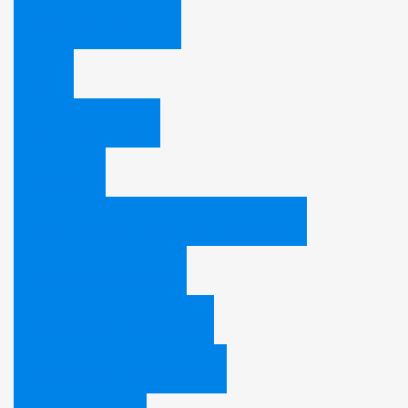
Die Bibel und Halloween
Zitate
Kontakt / Impressum
Impressum
Kontakt / Adresse - Adventgemeinde Bamberg
Pastor - Bernhard Schüle
Gemeindeleiter - David Heibel
Gemeindeleiter - Paul Hoffmann