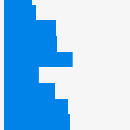
Alles in MP3
Predigten in mp3 - Blog
Predigten in mp3 - Liste
Kindergeschichten in mp3 - Blog
Jugend - Blog
Geschichte / Feiertage
Prophetie und Weltgeschichte
Silvester, Ursprung, Bedeutung