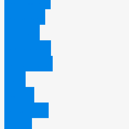
Woher kommen sie?
Was glauben sie?
Wie leben sie?
Wofür treten sie ein?
Die 10 Gebote Gottes
Fakten
Unser Logo
28 Glaubenspunkte
Mediathek