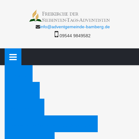
info@adventgemeinde-bamberg.de
09544 9849582
Startseite
Bücheraktion
Die Adventisten
Freikirche der Siebenten-Tags-Adventisten